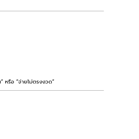
น” หรือ “จ่ายไม่ตรงงวด”