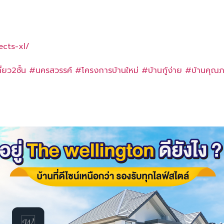
cts-xl/
่ยว2ชั้น
#นครสวรรค์
#โครงการบ้านใหม่
#บ้านกู้ง่าย
#บ้านคุณ