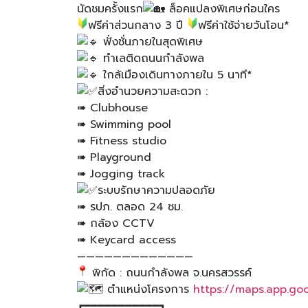
นัดชมครั้งแรก
ล็อคแปลงพิเศษก่อนใคร
ฟรีค่าส่วนกลาง 3 ปี
ฟรีค่าใช้จ่ายวันโอน*​
ฟั่งชั่นภายในสุดพิเศษ
ทำเลติดถนนกำลังพล
ใกล้เมืองเดินทางภายใน 5 นาที*
สิ่งอำนวยความสะดวก :
➠ Clubhouse
➠ Swimming pool
➠ Fitness studio
➠ Playground
➠ Jogging track
ระบบรักษาความปลอดภัย
➠ รปภ. ตลอด 24 ชม.
➠ กล้อง CCTV
➠ Keycard access
—————————————
พิกัด : ถนนกำลังพล จ.นครสวรรค์
ตำแหน่งโครงการ
https://maps.app.g
┏━━━━━━━━━━━┓