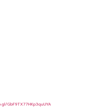
oo.gl/GbF9TX77HKp3quUYA