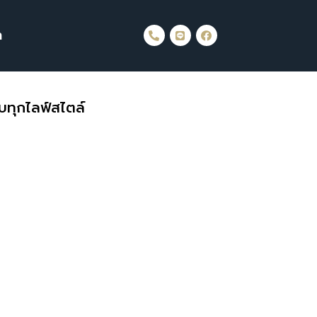
า
รับทุกไลฟ์สไตล์